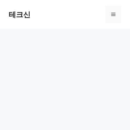
컨
텐
테크신
메
츠
로
뉴
건
너
뛰
기