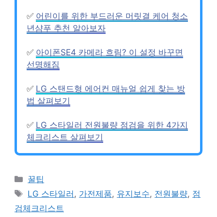
✅
어린이를 위한 부드러운 머릿결 케어 청소
년샴푸 추천 알아보자
✅
아이폰SE4 카메라 흐림? 이 설정 바꾸면
선명해짐
✅
LG 스탠드형 에어컨 매뉴얼 쉽게 찾는 방
법 살펴보기
✅
LG 스타일러 전원불량 점검을 위한 4가지
체크리스트 살펴보기
카
꿀팁
테
태
LG 스타일러
,
가전제품
,
유지보수
,
전원불량
,
점
고
그
검체크리스트
리