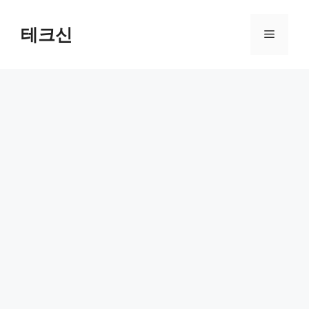
컨
텐
테크신
메
츠
로
뉴
건
너
뛰
기