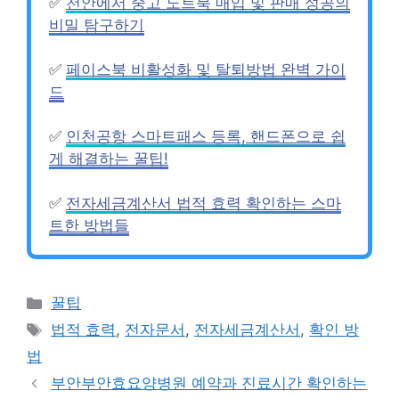
✅
천안에서 중고 노트북 매입 및 판매 성공의
비밀 탐구하기
✅
페이스북 비활성화 및 탈퇴방법 완벽 가이
드
✅
인천공항 스마트패스 등록, 핸드폰으로 쉽
게 해결하는 꿀팁!
✅
전자세금계산서 법적 효력 확인하는 스마
트한 방법들
카
꿀팁
테
태
법적 효력
,
전자문서
,
전자세금계산서
,
확인 방
고
그
법
리
부안부안효요양병원 예약과 진료시간 확인하는