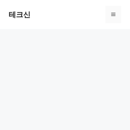
컨
텐
테크신
메
츠
로
뉴
건
너
뛰
기