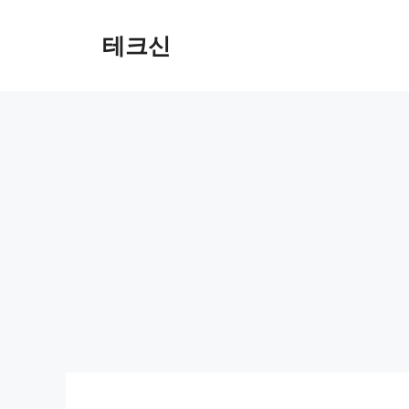
컨
텐
테크신
츠
로
건
너
뛰
기