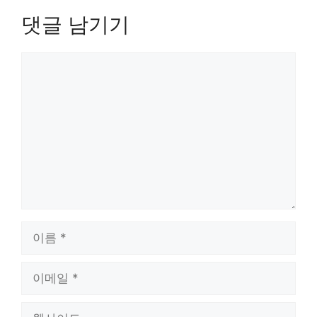
댓글 남기기
댓
글
이
름
이
메
일
웹