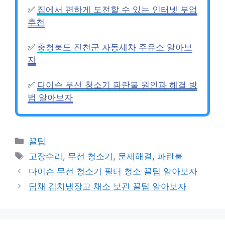
✅
집에서 편하게 도전할 수 있는 인터넷 부업
추천
✅
충청북도 진천군 자동세차 주유소 알아보
자
✅
다이슨 무선 청소기 파란불 원인과 해결 방
법 알아보자
카
꿀팁
테
태
고장수리
,
무선 청소기
,
문제해결
,
파란불
고
그
다이슨 무선 청소기 필터 청소 꿀팁 알아보자
리
딤채 김치냉장고 채소 보관 꿀팁 알아보자