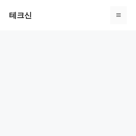
컨
텐
테크신
메
츠
로
뉴
건
너
뛰
기