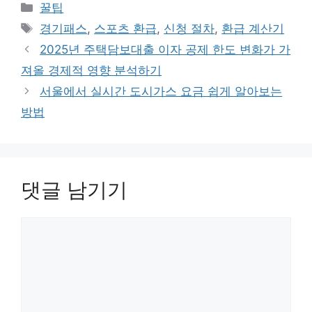
카
꿀팁
테
태
경기패스
,
스포츠 환급
,
신청 절차
,
환급 계산기
고
그
2025년 주택담보대출 이자 공제 한도 변화가 가
리
져올 경제적 영향 분석하기
서울에서 실시간 도시가스 요금 쉽게 알아보는
방법
댓글 남기기
댓
글