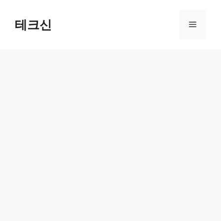
컨
텐
테크신
메
츠
로
뉴
건
너
뛰
기