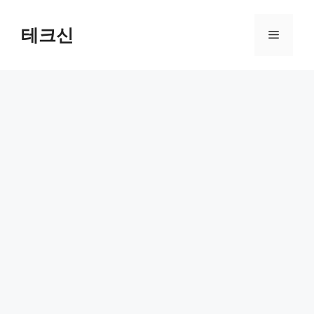
컨
텐
테크신
메
츠
로
뉴
건
너
뛰
기