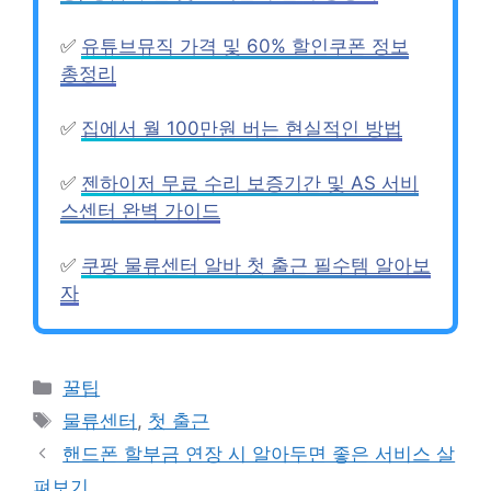
✅
유튜브뮤직 가격 및 60% 할인쿠폰 정보
총정리
✅
집에서 월 100만원 버는 현실적인 방법
✅
젠하이저 무료 수리 보증기간 및 AS 서비
스센터 완벽 가이드
✅
쿠팡 물류센터 알바 첫 출근 필수템 알아보
자
카
꿀팁
테
태
물류센터
,
첫 출근
고
그
핸드폰 할부금 연장 시 알아두면 좋은 서비스 살
리
펴보기