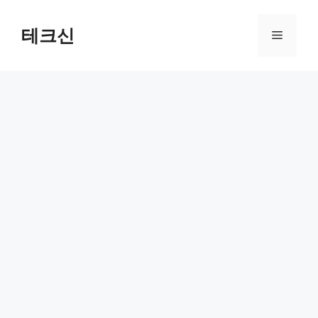
컨
텐
테크신
메
츠
로
뉴
건
너
뛰
기