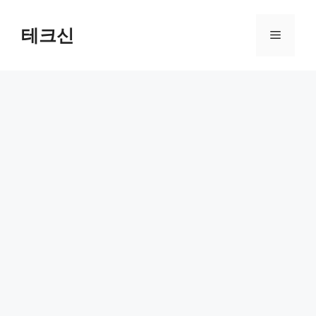
컨
텐
테크신
메
츠
로
뉴
건
너
뛰
기