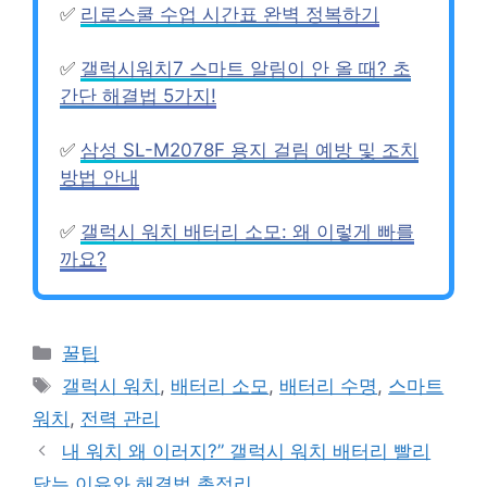
✅
리로스쿨 수업 시간표 완벽 정복하기
✅
갤럭시워치7 스마트 알림이 안 올 때? 초
간단 해결법 5가지!
✅
삼성 SL-M2078F 용지 걸림 예방 및 조치
방법 안내
✅
갤럭시 워치 배터리 소모: 왜 이렇게 빠를
까요?
카
꿀팁
테
태
갤럭시 워치
,
배터리 소모
,
배터리 수명
,
스마트
고
그
워치
,
전력 관리
리
내 워치 왜 이러지?” 갤럭시 워치 배터리 빨리
닳는 이유와 해결법 총정리