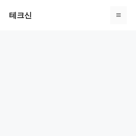
컨
텐
테크신
메
츠
로
뉴
건
너
뛰
기