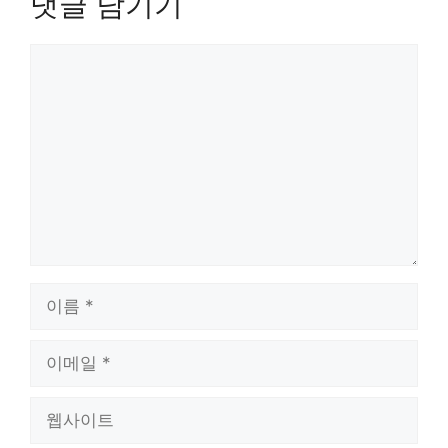
댓글 남기기
댓
글
이
름
이
메
일
웹
사