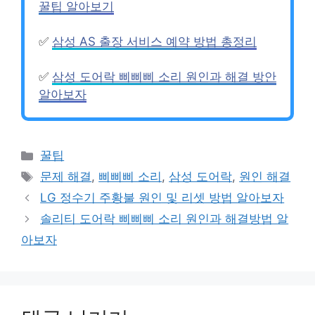
꿀팁 알아보기
✅
삼성 AS 출장 서비스 예약 방법 총정리
✅
삼성 도어락 삐삐삐 소리 원인과 해결 방안
알아보자
카
꿀팁
테
태
문제 해결
,
삐삐삐 소리
,
삼성 도어락
,
원인 해결
고
그
LG 정수기 주황불 원인 및 리셋 방법 알아보자
리
솔리티 도어락 삐삐삐 소리 원인과 해결방법 알
아보자