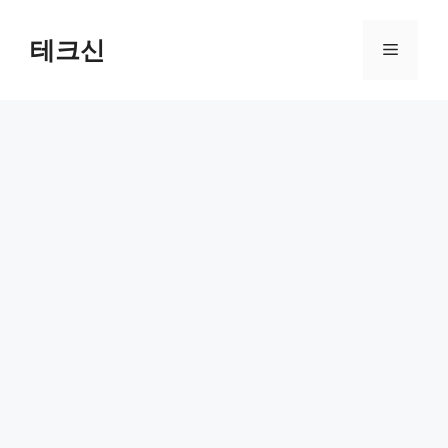
컨
텐
테크신
메
츠
로
뉴
건
너
뛰
기