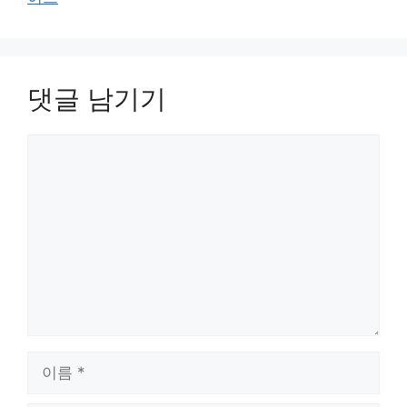
댓글 남기기
댓
글
이
름