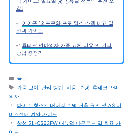
벽 가이드: 일요일 및 공휴일 전문의 추천 포
함!
✅
아이폰 12 프로와 프로 맥스 스펙 비교 및
선택 가이드
✅
휴테크 안마의자 가죽 교체 비용 및 관리
방법 총정리
카
꿀팁
테
태
가죽 교체
,
관리 방법
,
비용
,
수명
,
휴테크 안마
고
그
의자
리
다이슨 청소기 배터리 수명 단축 원인 및 AS 서
비스센터 예약 가이드
삼성 SL-C563FW 매뉴얼 다운로드 및 활용 가
이드