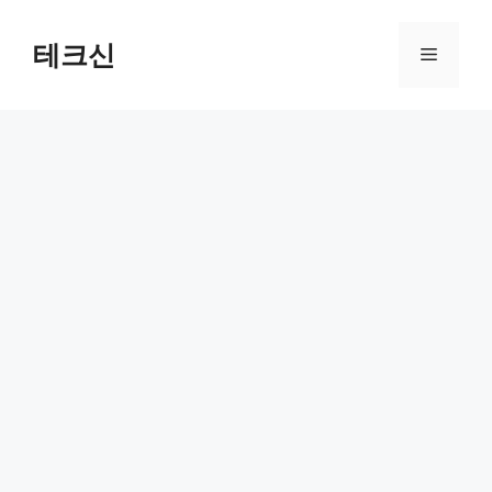
컨
텐
테크신
메
츠
로
뉴
건
너
뛰
기