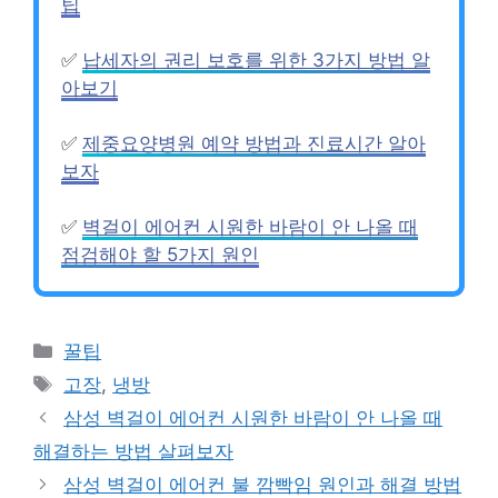
팁
✅
납세자의 권리 보호를 위한 3가지 방법 알
아보기
✅
제중요양병원 예약 방법과 진료시간 알아
보자
✅
벽걸이 에어컨 시원한 바람이 안 나올 때
점검해야 할 5가지 원인
카
꿀팁
테
태
고장
,
냉방
고
그
삼성 벽걸이 에어컨 시원한 바람이 안 나올 때
리
해결하는 방법 살펴보자
삼성 벽걸이 에어컨 불 깜빡임 원인과 해결 방법