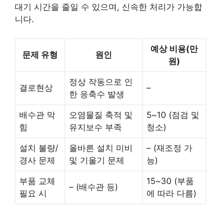
대기 시간을 줄일 수 있으며, 신속한 처리가 가능합
니다.
예상 비용(만
문제 유형
원인
원)
정상 작동으로 인
결로현상
–
한 응축수 발생
배수관 막
오염물질 축적 및
5~10 (점검 및
힘
유지보수 부족
청소)
설치 불량/
올바른 설치 미비
– (재조정 가
경사 문제
및 기울기 문제
능)
부품 교체
15~30 (부품
– (배수관 등)
필요 시
에 따라 다름)