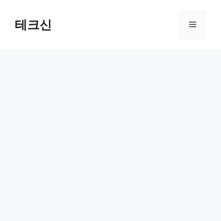
컨
텐
테크신
메
츠
로
뉴
건
너
뛰
기