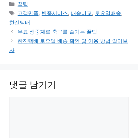
카
꿀팁
테
태
고객만족
,
반품서비스
,
배송비교
,
토요일배송
,
고
그
한진택배
리
무료 생중계로 축구를 즐기는 꿀팁
한진택배 토요일 배송 확인 및 이용 방법 알아보
자
댓글 남기기
댓
글