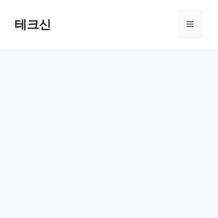
컨
텐
테크신
메
츠
로
뉴
건
너
뛰
기