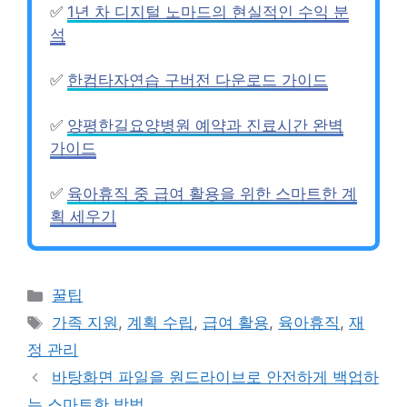
✅
1년 차 디지털 노마드의 현실적인 수익 분
석
✅
한컴타자연습 구버전 다운로드 가이드
✅
양평한길요양병원 예약과 진료시간 완벽
가이드
✅
육아휴직 중 급여 활용을 위한 스마트한 계
획 세우기
카
꿀팁
테
태
가족 지원
,
계획 수립
,
급여 활용
,
육아휴직
,
재
고
그
정 관리
리
바탕화면 파일을 원드라이브로 안전하게 백업하
는 스마트한 방법