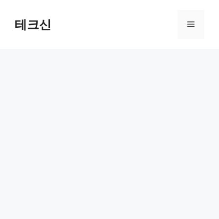
컨
텐
테크신
메
츠
로
뉴
건
너
뛰
기