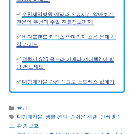
✅
순천제일병원 예약과 진료시간 알아보기:
전문의 추천과 주말 진료정보까지!
✅
바디프랜드 카릭스 안마의자 소음 문제 해
결 가이드
✅
갤럭시 S25 울트라 카메라 셔터랙? 이 방
법 써보세요!
✅
대형폐기물 간편 신고로 스트레스 없애기
카
꿀팁
테
태
대형폐기물
,
생활 편의
,
손쉬운 해결
,
인터넷 신
고
그
고
,
환경 보호
리