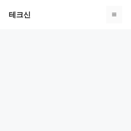
컨
텐
테크신
메
츠
로
뉴
건
너
뛰
기