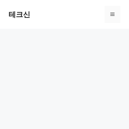
컨
텐
테크신
메
츠
로
뉴
건
너
뛰
기