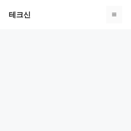
컨
텐
테크신
메
츠
로
뉴
건
너
뛰
기