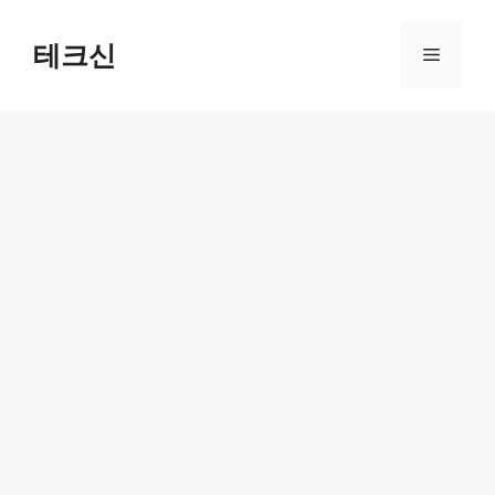
컨
텐
테크신
메
츠
로
뉴
건
너
뛰
기