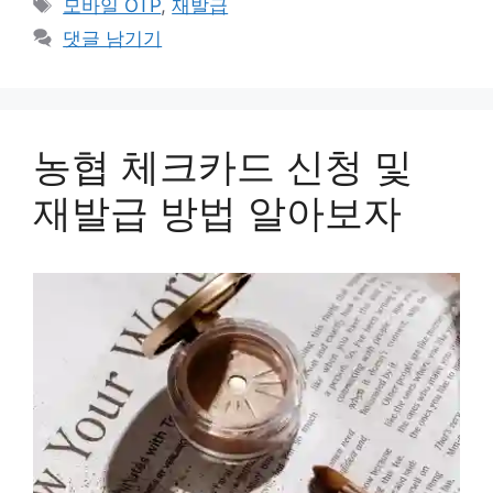
태
모바일 OTP
,
재발급
고
그
댓글 남기기
리
농협 체크카드 신청 및
재발급 방법 알아보자