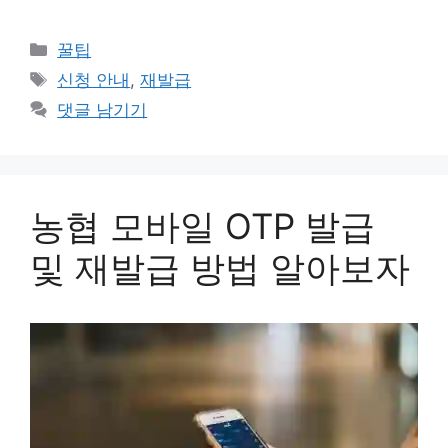
카
꿀팁
테
태
신청 안내
,
재발급
고
그
댓글 남기기
리
농협 모바일 OTP 발급
및 재발급 방법 알아보자