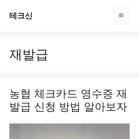
컨
텐
테크신
메
츠
로
뉴
건
너
재발급
뛰
기
농협 체크카드 영수증 재
발급 신청 방법 알아보자