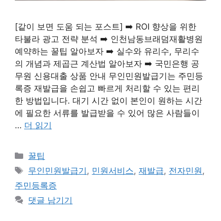
[같이 보면 도움 되는 포스트] ➡️ ROI 향상을 위한
타불라 광고 전략 분석 ➡️ 인천남동브래덤재활병원
예약하는 꿀팁 알아보자 ➡️ 실수와 유리수, 무리수
의 개념과 제곱근 계산법 알아보자 ➡️ 국민은행 공
무원 신용대출 상품 안내 무인민원발급기는 주민등
록증 재발급을 손쉽고 빠르게 처리할 수 있는 편리
한 방법입니다. 대기 시간 없이 본인이 원하는 시간
에 필요한 서류를 발급받을 수 있어 많은 사람들이
…
더 읽기
카
꿀팁
테
태
무인민원발급기
,
민원서비스
,
재발급
,
전자민원
,
고
그
주민등록증
리
댓글 남기기