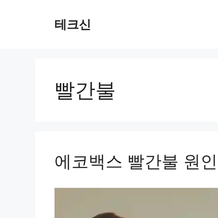
컨
텐
테크신
츠
로
건
너
뛰
빨간불
기
에코백스 빨간불 원인