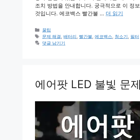
조치 방법을 안내합니다. 궁극적으로 이 정보
것입니다. 에코백스 빨간불 …
더 읽기
카
꿀팁
테
태
문제 해결
,
배터리
,
빨간불
,
에코백스
,
청소기
,
필터
고
그
댓글 남기기
리
에어팟 LED 불빛 문