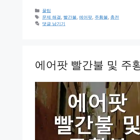
카
꿀팁
테
태
문제 해결
,
빨간불
,
에어팟
,
주황불
,
충전
고
그
댓글 남기기
리
에어팟 빨간불 및 주