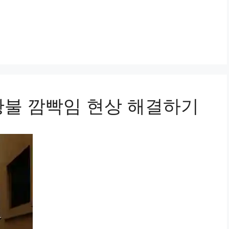
황불 깜빡임 현상 해결하기