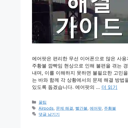
에어팟은 편리한 무선 이어폰으로 많은 사용
주황불 깜빡임 현상으로 인해 불편을 겪는 경
내며, 이를 이해하지 못하면 불필요한 고민을
는 바와 함께 각 상황에서의 문제 해결 방법
있도록 돕겠습니다. 에어팟의 …
더 읽기
카
꿀팁
테
태
Airpods
,
문제 해결
,
빨간불
,
에어팟
,
주황불
고
그
댓글 남기기
리