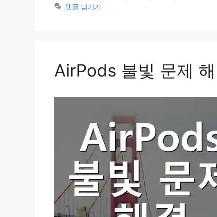
고
그
댓글 남기기
리
AirPods 불빛 문제