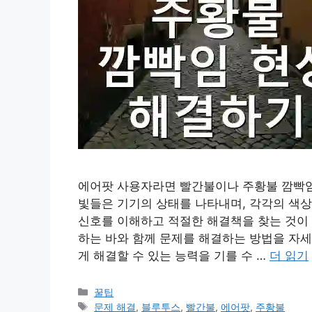
에어팟 사용자라면 빨간불이나 주황불 깜빡임 
빛들은 기기의 상태를 나타내며, 각각의 색상
신호를 이해하고 적절한 해결책을 찾는 것이 
하는 바와 함께 문제를 해결하는 방법을 자세
게 해결할 수 있는 능력을 기를 수 …
더 읽기
카
꿀팁
테
태
문제 해결
,
블루투스
,
빨간불
,
에어팟
,
주황불