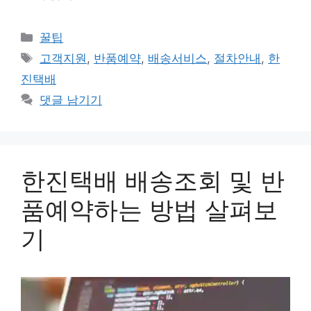
카
꿀팁
테
태
고객지원
,
반품예약
,
배송서비스
,
절차안내
,
한
고
그
진택배
리
댓글 남기기
한진택배 배송조회 및 반
품예약하는 방법 살펴보
기