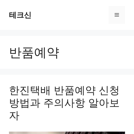
컨
텐
테크신
메
츠
로
뉴
건
너
반품예약
뛰
기
한진택배 반품예약 신청
방법과 주의사항 알아보
자