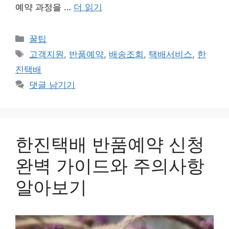
예약 과정을 …
더 읽기
카
꿀팁
테
태
고객지원
,
반품예약
,
배송조회
,
택배서비스
,
한
고
그
진택배
리
댓글 남기기
한진택배 반품예약 신청
완벽 가이드와 주의사항
알아보기