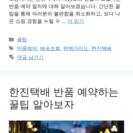
반품 예약 절차에 대해 알아보겠습니다. 간단한 꿀
팁을 통해 여러분의 불편함을 최소화하고, 보다 나
은 쇼핑 경험을 누릴 수 …
더 읽기
카
꿀팁
테
태
반품예약
,
배송조회
,
완벽가이드
,
한진택배
고
그
댓글 남기기
리
한진택배 반품 예약하는
꿀팁 알아보자