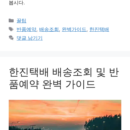
봅시다.
카
꿀팁
테
태
반품예약
,
배송조회
,
완벽가이드
,
한진택배
고
그
댓글 남기기
리
한진택배 배송조회 및 반
품예약 완벽 가이드