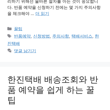
리하기 위해선 올바른 절차를 아는 것이 중요합니
다. 반품 예약을 신청하기 전에는 몇 가지 주의사항
을 체크해야 …
더 읽기
카
꿀팁
테
태
반품예약
,
신청방법
,
주의사항
,
택배서비스
,
한
고
그
진택배
리
댓글 남기기
한진택배 배송조회와 반
품 예약을 쉽게 하는 꿀
팁