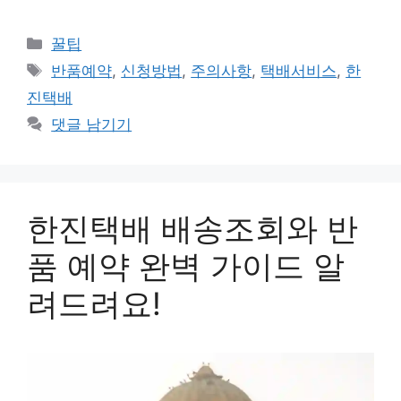
카
꿀팁
테
태
반품예약
,
신청방법
,
주의사항
,
택배서비스
,
한
고
그
진택배
리
댓글 남기기
한진택배 배송조회와 반
품 예약 완벽 가이드 알
려드려요!