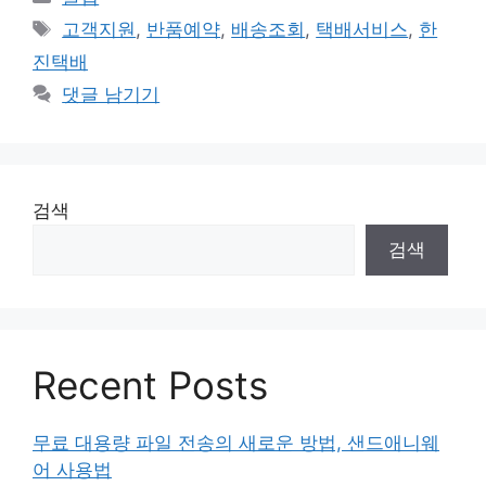
테
태
고객지원
,
반품예약
,
배송조회
,
택배서비스
,
한
고
그
진택배
리
댓글 남기기
검색
검색
Recent Posts
무료 대용량 파일 전송의 새로운 방법, 샌드애니웨
어 사용법