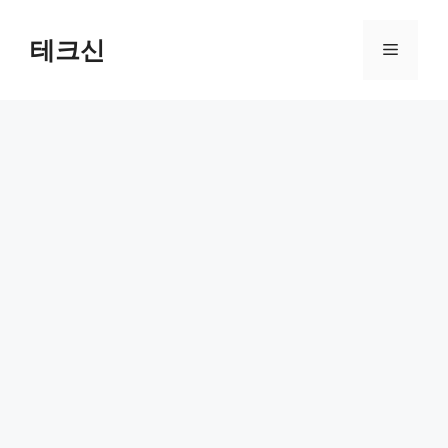
컨
텐
테크신
메
츠
로
뉴
건
너
뛰
기